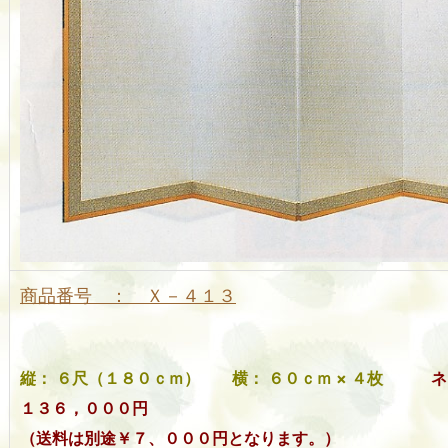
商品番号 ： Ｘ－４１３
縦： ６尺（１８０ｃｍ） 横： ６０ｃｍ × ４枚
１３６，０００円
（送料は別途￥７、０００円となります。）