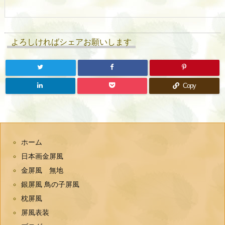
よろしければシェアお願いします
Copy
ホーム
日本画金屏風
金屏風 無地
銀屏風 鳥の子屏風
枕屏風
屏風表装