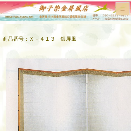


メニュ

商品番号：Ｘ－４１３ 銀屏風
前へ

次へ

検索