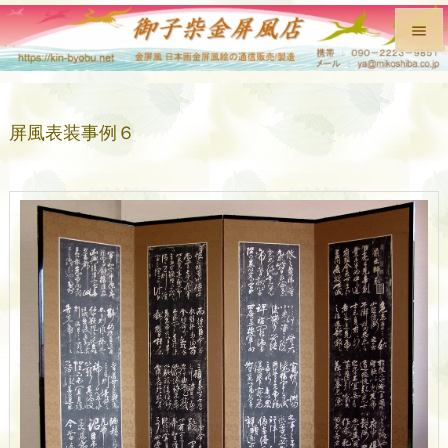


メニュ

屏風表装事例６
前へ

次へ

検索