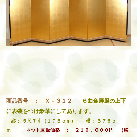
商品番号 ： Ｘ－３１２
６曲金屏風の上下
に表装をつけ豪華にしてあります。
縦： ５尺７寸（１７３ｃｍ） 横： ３７６ｃ
ｍ
ネット直販価格 ： ２１６，０００円 （税