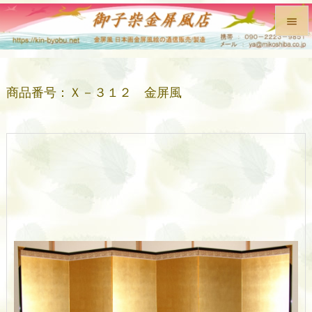


メニュ

商品番号：Ｘ－３１２ 金屏風
前へ

次へ

検索