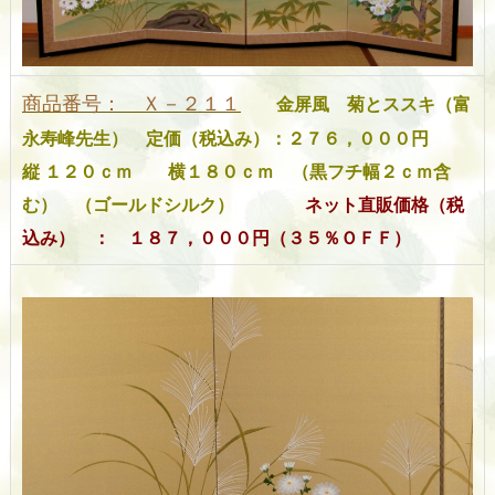
商品番号： Ｘ－２１１
金屏風 菊とススキ（富
永寿峰先生）
定価（税込み）：２７６，０００円
縦 １２０ｃｍ 横１８０ｃｍ （黒フチ幅２ｃｍ含
む） （ゴールドシルク）
ネット直販価格（税
込み） ： １８７，０００円（３５％ＯＦＦ）