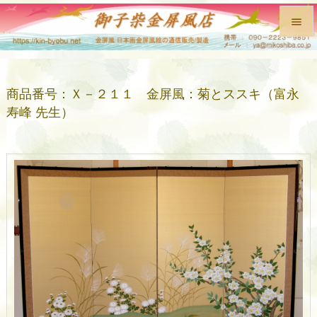


メニュ

商品番号：Ｘ－２１１ 金屏風：菊とススキ（富永
前へ
寿峰 先生）

次へ

検索