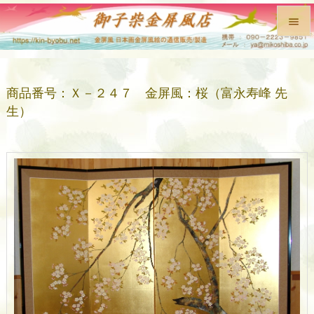


メニュ

商品番号：Ｘ－２４７ 金屏風：桜（富永寿峰 先
前へ
生）

次へ

検索