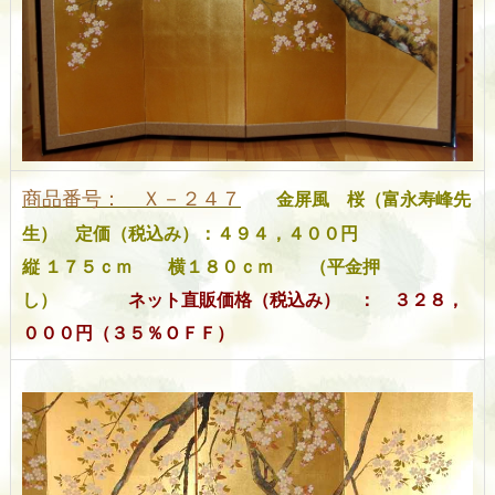
商品番号： Ｘ－２４７
金屏風 桜（富永寿峰先
生）
定価（税込み）：４９４，４００円
縦 １７５ｃｍ 横１８０ｃｍ （平金押
し）
ネット直販価格（税込み） ： ３２８，
０００円（３５％ＯＦＦ）