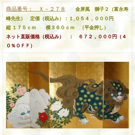
商品番号： Ｘ－２７８
金屏風 獅子２（富永寿
峰先生）
定価（税込み）：１,０５４，０００円
縦 １７５ｃｍ 横３６０ｃｍ （平金押し）
ネット直販価格（税込み） ： ６７２，０００円（４
０％ＯＦＦ）