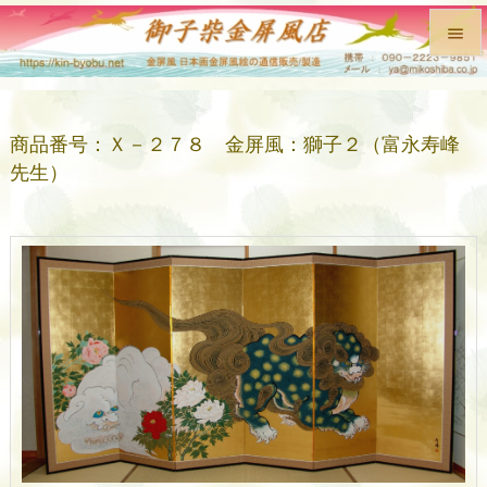


メニュ

商品番号：Ｘ－２７８ 金屏風：獅子２（富永寿峰
前へ
先生）

次へ

検索