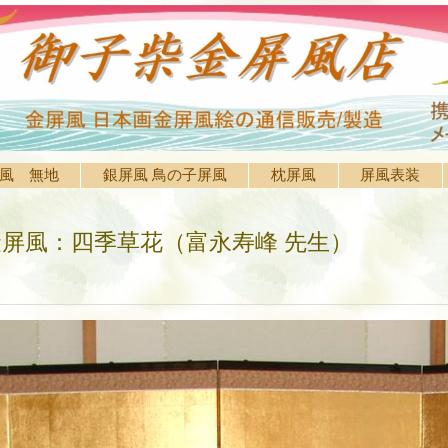
風 無地
銀屏風 鳥の子屏風
枕屏風
屏風表装
屏風：四季草花（富永寿峰 先生）