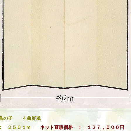
鳥の子 ４曲屏風
横： ２５０ｃｍ
ネット直販価格 ： １２７，０００円 