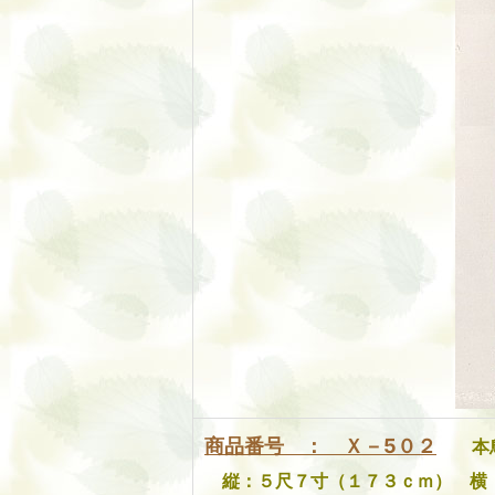
商品番号 ： Ｘ－5
０２
本
縦：５尺７寸（１７３ｃｍ） 