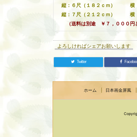
縦：６尺（１８２ｃｍ） 
縦：７尺（２１２ｃｍ） 
（送料は別途 ￥７，０００円と
よろしければシェアお願いします
Twitter
Facebo
ホーム
日本画金屏風
Copyri