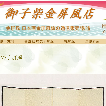
風 無地
銀屏風 鳥の子屏風
枕屏風
屏風表装
鳥の子屏風