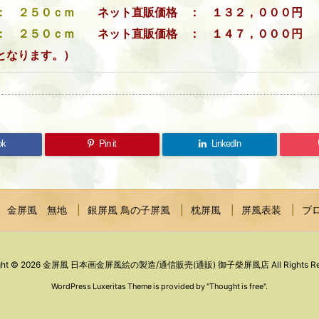
横： ２５０ｃｍ
ネット直販価格 ： １３２，０００円 
横： ２５０ｃｍ
ネット直販価格 ： １４７，０００円 
なります。）
ok
Pin it
LinkedIn
金屏風 無地
銀屏風 鳥の子屏風
枕屏風
屏風表装
ブ
ght ©
2026
金屏風 日本画金屏風絵の製造/通信販売(通販) 御子柴屏風店
All Rights R
WordPress Luxeritas Theme is provided by "
Thought is free
".