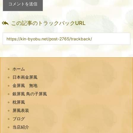

この記事のトラックバックURL
ホーム
日本画金屏風
金屏風 無地
銀屏風 鳥の子屏風
枕屏風
屏風表装
ブログ
当店紹介