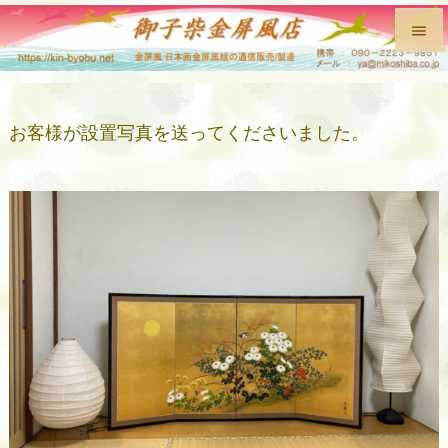


メニュ

お客様が設置写真を送ってくださいました。
前へ

次へ

検索